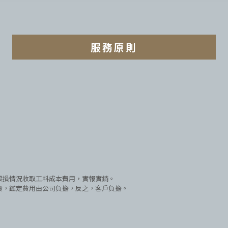
服務原則
毀損情況收取工料成本費用，實報實銷。
責，鑑定費用由公司負擔，反之，客戶負擔。