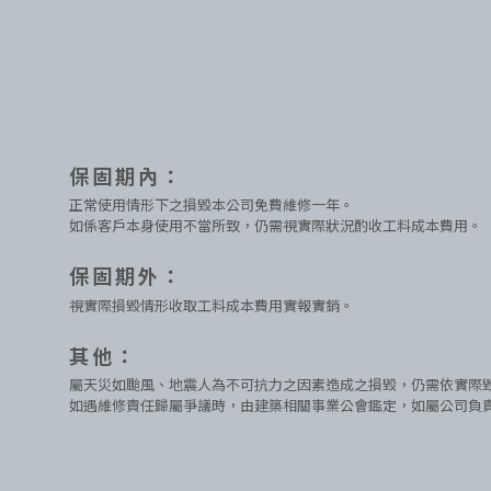
保固期內：
正常使用情形下之損毀本公司免費維修一年。
如係客戶本身使用不當所致，仍需視實際狀況酌收工料成本費用。
保固期外：
視實際損毀情形收取工料成本費用實報實銷。
其他：
屬天災如颱風、地震人為不可抗力之因素造成之損毀，仍需依實際
如遇維修責任歸屬爭議時，由建築相關事業公會鑑定，如屬公司負