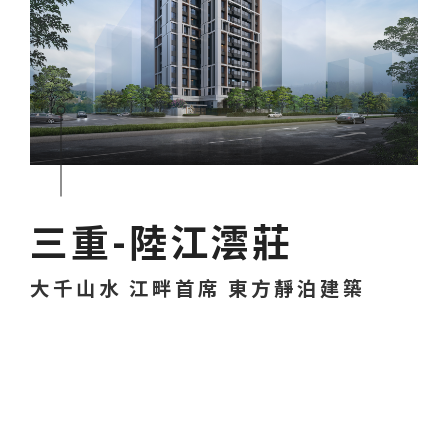
三重-陸江澐莊
大千山水 江畔首席 東方靜泊建築